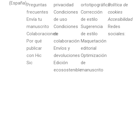
(España)
Preguntas
privacidad
ortotipográfica
Política de
frecuentes
Condiciones
Corrección
cookies
Envía tu
de uso
de estilo
Accesibilidad
manuscrito
Condiciones
Sugerencia
Redes
Colaboraciones
de
de estilo
sociales:
Por qué
colaboración
Maquetación
publicar
Envíos y
editorial
con Hic
devoluciones
Optimización
Sic
Edición
de
ecosostenible
manuscrito