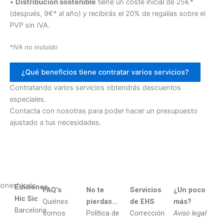
•
Distribución sostenible
tiene un coste inicial de 25€*
(después, 9€* al año) y recibirás el 20% de regalías sobre el
PVP sin IVA.
*IVA no incluido
¿Qué beneficios tiene contratar varios servicios?
Contratando varios servicios obtendrás descuentos
especiales.
Contacta con nosotras para poder hacer un presupuesto
ajustado a tus necesidades.
Ediciones
FAQ’s
No te
Servicios
¿Un poco
Hic Sic
Quiénes
pierdas…
de EHS
más?
Barcelona
somos
Política de
Corrección
Aviso legal