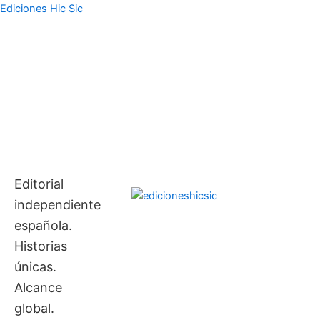
Ir
contenido
Ediciones Hic Sic
al
contenido
Editorial
independiente
española.
Historias
únicas.
Alcance
global.