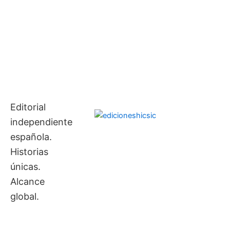
Ir
contenido
al
contenido
Editorial
independiente
española.
Historias
únicas.
Alcance
global.