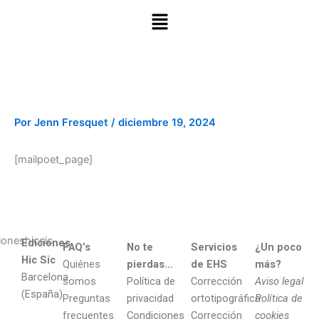
Menú
Por
Jenn Fresquet
/
diciembre 19, 2024
[mailpoet_page]
Ediciones
FAQ’s
No te
Servicios
¿Un poco
Hic Sic
Quiénes
pierdas…
de EHS
más?
Barcelona
somos
Política de
Corrección
Aviso legal
(España)
Preguntas
privacidad
ortotipográfica
Política de
frecuentes
Condiciones
Corrección
cookies