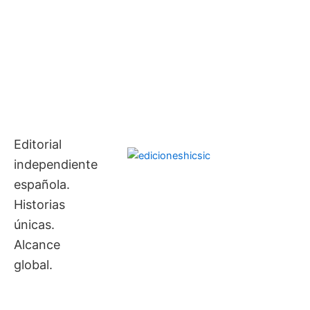
Ir
contenido
al
contenido
Editorial
independiente
española.
Historias
únicas.
Alcance
global.