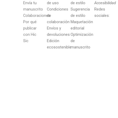
Envía tu
de uso
de estilo
Accesibilidad
manuscrito
Condiciones
Sugerencia
Redes
Colaboraciones
de
de estilo
sociales:
Por qué
colaboración
Maquetación
publicar
Envíos y
editorial
con Hic
devoluciones
Optimización
Sic
Edición
de
ecosostenible
manuscrito