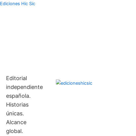
Ir
contenido
Ediciones Hic Sic
al
contenido
Editorial
independiente
española.
Historias
únicas.
Alcance
global.