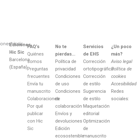
Ediciones
FAQ’s
No te
Servicios
¿Un poco
Hic Sic
Quiénes
pierdas…
de EHS
más?
Barcelona
somos
Política de
Corrección
Aviso legal
(España)
Preguntas
privacidad
ortotipográfica
Política de
frecuentes
Condiciones
Corrección
cookies
Envía tu
de uso
de estilo
Accesibilidad
manuscrito
Condiciones
Sugerencia
Redes
Colaboraciones
de
de estilo
sociales:
Por qué
colaboración
Maquetación
publicar
Envíos y
editorial
con Hic
devoluciones
Optimización
Sic
Edición
de
ecosostenible
manuscrito