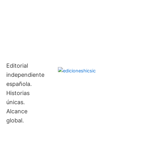
Ir
contenido
al
contenido
Editorial
independiente
española.
Historias
únicas.
Alcance
global.