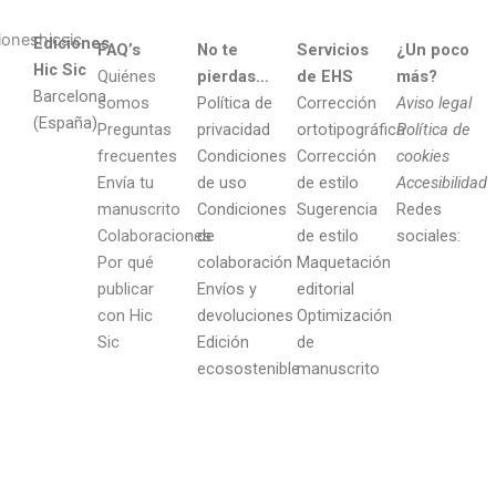
Ediciones
FAQ’s
No te
Servicios
¿Un poco
Hic Sic
Quiénes
pierdas…
de EHS
más?
Barcelona
somos
Política de
Corrección
Aviso legal
(España)
Preguntas
privacidad
ortotipográfica
Política de
frecuentes
Condiciones
Corrección
cookies
Envía tu
de uso
de estilo
Accesibilidad
manuscrito
Condiciones
Sugerencia
Redes
Colaboraciones
de
de estilo
sociales:
Por qué
colaboración
Maquetación
publicar
Envíos y
editorial
con Hic
devoluciones
Optimización
Sic
Edición
de
ecosostenible
manuscrito