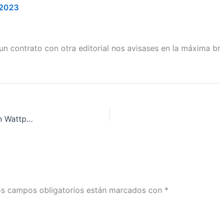
 2023
un contrato con otra editorial nos avisases en la máxima b
¿Puedo presentar mi manuscrito si ya lo he publicado en Wattpad?
s campos obligatorios están marcados con
*